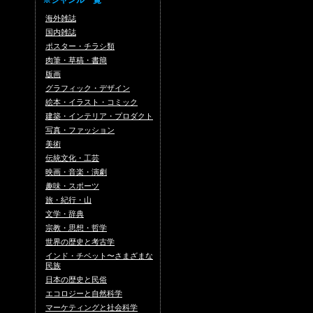
※ジャンル一覧
海外雑誌
国内雑誌
ポスター・チラシ類
肉筆・草稿・書簡
版画
グラフィック・デザイン
絵本・イラスト・コミック
建築・インテリア・プロダクト
写真・ファッション
美術
伝統文化・工芸
映画・音楽・演劇
趣味・スポーツ
旅・紀行・山
文学・辞典
宗教・思想・哲学
世界の歴史と考古学
インド・チベット〜さまざまな
民族
日本の歴史と民俗
エコロジーと自然科学
マーケティングと社会科学