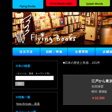
■日本の歴史と民俗…101件
※本の検索
（タイトル、著者、キーワード等）
江戸から東
矢田挿雲
昭55 愛蔵版
※特集一覧
￥10,500
New Arrivals：新着