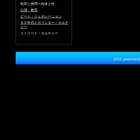
犯罪と拷問〜肉体と性
心理・教育
ビート・ジェネレーション
６０年代とカウンター・カルチ
ャー
ストリート・カルチャー
2013- power