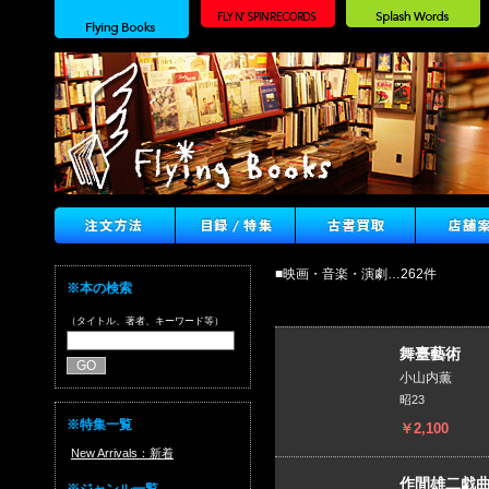
■映画・音楽・演劇…262件
※本の検索
（タイトル、著者、キーワード等）
舞臺藝術
小山内薫
昭23
※特集一覧
￥2,100
New Arrivals：新着
作間雄二戯