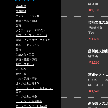
※ジャンル一覧
昭53 函
海外雑誌
￥2,100
国内雑誌
ポスター・チラシ類
肉筆・草稿・書簡
芸能文化の風
版画
児島建次郎
グラフィック・デザイン
平10
絵本・イラスト・コミック
￥1,680
建築・インテリア・プロダクト
写真・ファッション
美術
藤川健夫戯曲
伝統文化・工芸
昭63 函
映画・音楽・演劇
￥1,260
趣味・スポーツ
旅・紀行・山
文学・辞典
演劇テアト
宗教・思想・哲学
ほんち えい
世界の歴史と考古学
昭61 初・函
インド・チベット〜さまざまな
￥1,570
民族
日本の歴史と民俗
エコロジーと自然科学
新藤兼人の
マーケティングと社会科学