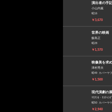
演出者の手
小山内薫
昭16
￥3,670
世界の映画 19
飯島正
昭28
￥1,570
映像美を求
津村秀夫
昭49 カバーヤ
￥1,500
現代演劇の
ﾏﾘｱﾝﾈ・ｹｽﾃ
昭50 カバーヤ
￥2,940