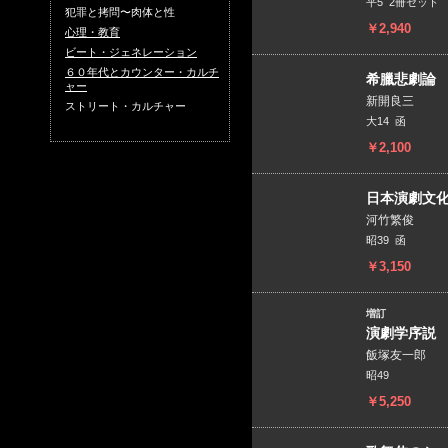
平5 2冊セット
犯罪と拷問〜肉体と性
￥2,940
心理・教育
ビート・ジェネレーション
６０年代とカウンター・カルチ
希臘悲劇論 
ャー
新開良三
ストリート・カルチャー
大14 函
￥2,100
日本演劇文
河竹繁俊
昭39 函
￥3,150
増訂
演劇学序説
飯塚友一郎
昭49
￥5,250