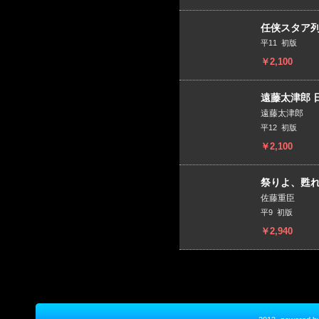
任侠スタア列
平11 初版
￥2,100
遠藤太津郎 
遠藤太津郎
平12 初版
￥2,100
祭りよ、甦れ！
佐藤重臣
平9 初版
￥2,940