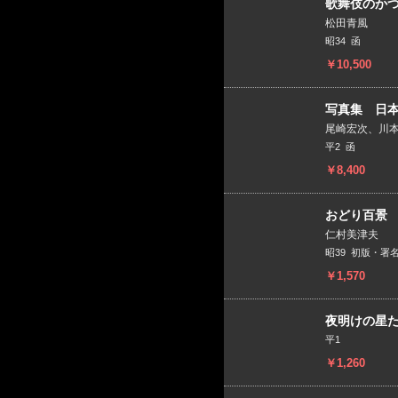
歌舞伎のか
松田青風
昭34 函
￥10,500
写真集 日
尾崎宏次、川
平2 函
￥8,400
おどり百景
仁村美津夫
昭39 初版・署
￥1,570
夜明けの星た
平1
￥1,260