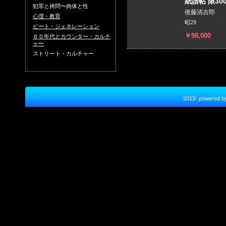
紙譜帖 限30
犯罪と拷問〜肉体と性
後藤清吉郎
心理・教育
昭29
ビート・ジェネレーション
￥98,000
６０年代とカウンター・カルチ
ャー
ストリート・カルチャー
2013- power