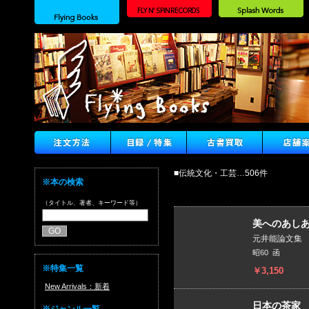
■伝統文化・工芸…506件
※本の検索
（タイトル、著者、キーワード等）
美へのあし
元井能論文集
昭60 函
※特集一覧
￥3,150
New Arrivals：新着
日本の茶家