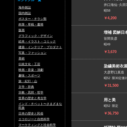
※ジャンル一覧
井口海仙･久田
海外雑誌
昭58
国内雑誌
￥4,200
ポスター・チラシ類
肉筆・草稿・書簡
版画
増補 図解日
グラフィック・デザイン
笹間良彦
絵本・イラスト・コミック
昭49
建築・インテリア・プロダクト
￥3,670
写真・ファッション
美術
伝統文化・工芸
染繍美術衣裳
映画・音楽・演劇
大彦野口真造
趣味・スポーツ
昭52 限30定価1
旅・紀行・山
￥31,500
文学・辞典
宗教・思想・哲学
世界の歴史と考古学
用と美
インド・チベット〜さまざまな
昭52 限定
民族
￥36,750
日本の歴史と民俗
エコロジーと自然科学
マーケティングと社会科学