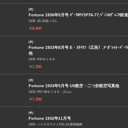
[米]
Fortune 1936年5月号 ﾊﾞｰｸﾎﾜｲﾄP76-77,ﾍﾟﾆｼﾙｳﾞｪﾆｱ鉄道
1936 25-26頁ハズレ
￥8,400
[米]
Fortune 1933年8月号 E・ｽﾀｲｹﾝ（広告）,ﾏｰｶﾞﾚｯﾄ･ﾊﾞｰｸﾎ
他
1933 P47キリヌキ
￥7,350
[米]
Fortune 1933年5月号 US航空・二つ折航空写真他
1933 P57-58キリヌキ・少ムレ
￥7,350
[米]
Fortune 1932年11月号
1932 バークホワイトP21,24,煙草銘柄