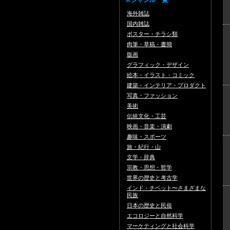
※ジャンル一覧
海外雑誌
国内雑誌
ポスター・チラシ類
肉筆・草稿・書簡
版画
グラフィック・デザイン
絵本・イラスト・コミック
建築・インテリア・プロダクト
写真・ファッション
美術
伝統文化・工芸
映画・音楽・演劇
趣味・スポーツ
旅・紀行・山
文学・辞典
宗教・思想・哲学
世界の歴史と考古学
インド・チベット〜さまざまな
民族
日本の歴史と民俗
エコロジーと自然科学
マーケティングと社会科学