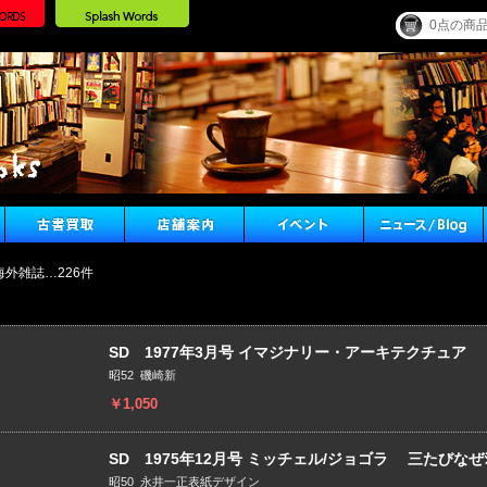
0点の商
海外雑誌…226件
SD 1977年3月号 イマジナリー・アーキテクチュア
昭52 磯崎新
￥1,050
SD 1975年12月号 ミッチェル/ジョゴラ 三たびなぜｼﾞ
昭50 永井一正表紙デザイン