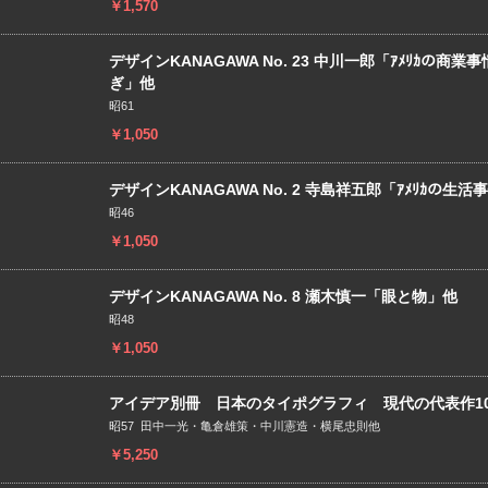
￥1,570
デザインKANAGAWA No. 23 中川一郎「ｱﾒﾘｶの商
ぎ」他
昭61
￥1,050
デザインKANAGAWA No. 2 寺島祥五郎「ｱﾒﾘｶの生活事
昭46
￥1,050
デザインKANAGAWA No. 8 瀬木慎一「眼と物」他
昭48
￥1,050
アイデア別冊 日本のタイポグラフィ 現代の代表作10
昭57 田中一光・亀倉雄策・中川憲造・横尾忠則他
￥5,250