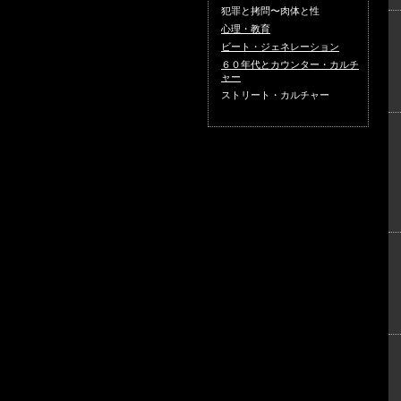
犯罪と拷問〜肉体と性
心理・教育
ビート・ジェネレーション
６０年代とカウンター・カルチ
ャー
ストリート・カルチャー