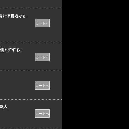
業事情と消費者かた
情とﾃﾞｻﾞｲﾝ」
8人