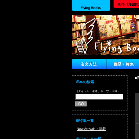
■
※本の検索
（タイトル、著者、キーワード等）
※特集一覧
New Arrivals：新着