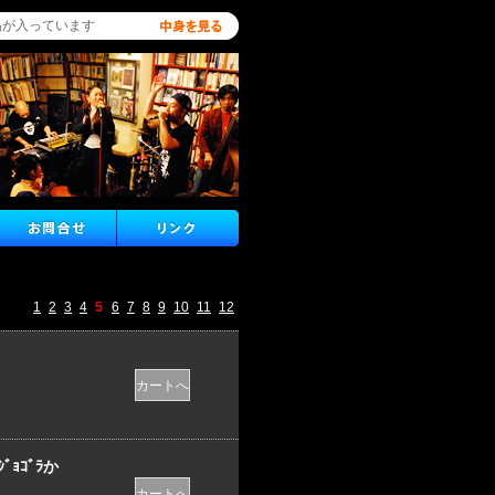
品が入っています
1
2
3
4
5
6
7
8
9
10
11
12
ｮｺﾞﾗか