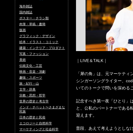
海外雑誌
国内雑誌
ポスター・チラシ類
肉筆・草稿・書簡
版画
グラフィック・デザイン
絵本・イラスト・コミック
建築・インテリア・プロダクト
写真・ファッション
美術
｜LIVE＆TALK｜
伝統文化・工芸
映画・音楽・演劇
「犀の角」は、元マーケティ
趣味・スポーツ
シンガーソングライター、co
旅・紀行・山
いてのトークで問いを深める
文学・辞典
宗教・思想・哲学
記念すべき第一夜「ひとり」は
世界の歴史と考古学
インド・チベット〜さまざまな
と、公私のパートナーである
民族
迎えます。
日本の歴史と民俗
エコロジーと自然科学
普段、あえて考えようとしな
マーケティングと社会科学