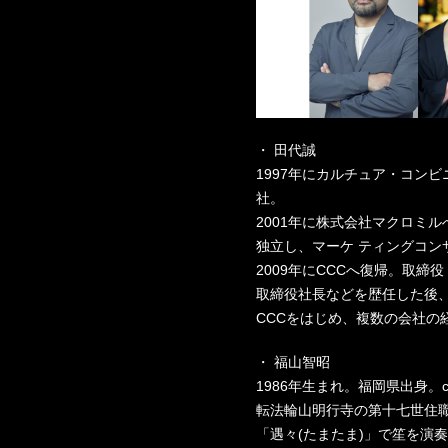
・ 田代誠
1997年にカルチュア・コン
社。
2001年に株式会社マクロミ
独立し、マーケ ティングコン
2009年にCCCへ復帰。取締
取締役社長などを歴任した後、
CCCをはじめ、複数の会社の
・ 福山智昭
1986年生まれ。福岡県出身。c
転法輪山明行寺の第十七世住
「遇々(たまたま)」で笙を演奏し