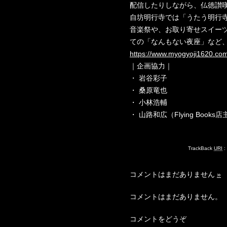
配信したりしながら、仏徳讃
自坊明行寺では「うたう明行
音楽祭や、お取り寄せスイー
ての「なんもない夜座」など
https://www.myogyoji1620.co
｜企画協力｜
・ 岩谷彩子
・ 桑原竜也
・ 小林浩輔
・ 山路和広（Flying Books店
TrackBack
URI
:
コメントはまだありません
»
コメントはまだありません。
コメントをどうぞ