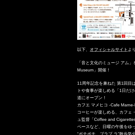
以下、
オフィシャルサイト
よ
「音と文化のミュージ アム」を
Museum」開催！
11周年記念を兼ねた 第1回目は
トや食事が楽しめる「1日だけ
道にオープン！
カフエ マメヒコ -Cafe Ma
コーヒーが楽しめる、カフェ
ュ監督「Coffee and Cig
ペースなど、日曜の午後をゆ
“ボチボチ、ブラブ ラ”散歩