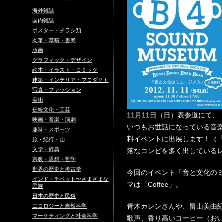
海外雑誌
国内雑誌
ポスター・チラシ類
肉筆・草稿・書簡
版画
グラフィック・デザイン
絵本・イラスト・コミック
建築・インテリア・プロダクト
写真・ファッション
美術
伝統文化・工芸
11月11日（日）表参道にて、
映画・音楽・演劇
いつもお世話になっている音楽レー
趣味・スポーツ
料イベントに出展します！（「H
旅・紀行・山
文学・辞典
落なコンピを多く出している
宗教・思想・哲学
世界の歴史と考古学
今回のイベント「音と文化のミュー
インド・チベット〜さまざまな
マは「Coffee」。
民族
日本の歴史と民俗
青木カレンさんや、畠山美由
エコロジーと自然科学
マーケティングと社会科学
歌声、香り高いコーヒー（お