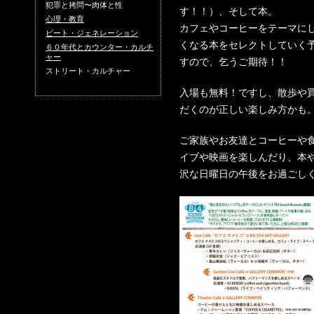
犯罪と拷問〜肉体と性
す！！）、そして本。
心理・教育
カフェやコーヒーをテーマに
ビート・ジェネレーション
くなる本をセレクトしていく
６０年代とカウンター・カルチ
ャー
すので、乞うご期待！！
ストリート・カルチャー
入場も無料！ですし、散歩や
だくのが正しい楽しみ方かも
ご家族やお友達とコーヒーや
イブや映画を楽しんだり、本
沢な日曜日の午後をお過ごし