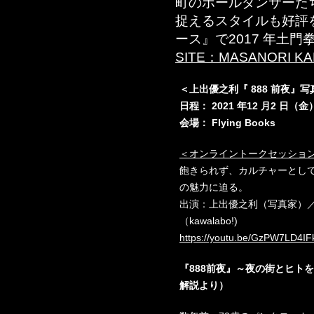
町のポールダンサーた
捉えるスタイルも好評
ース』で2017 年土
SITE：MASANORI KAM
＜上出優之利『 888 前夜』写
日程：
2021 年12
月2 日（金）
会場： Flying Books
＜オンライントークセッション 2
飽きられず、カルチャーとして
の魅力に迫る。
出演：上出優之利（写真家）／山路
（kawalabo!)
https://youtu.be/GzPW7LD4IF
『888前夜』～夜の街とヒト
解説より）