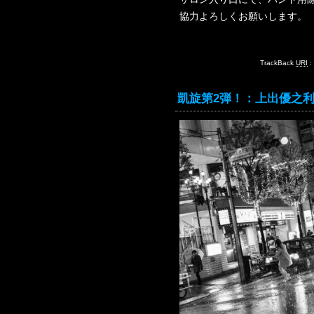
協力よろしくお願いします。
TrackBack
URI
:
凱旋第2弾！：上出優之利『 8