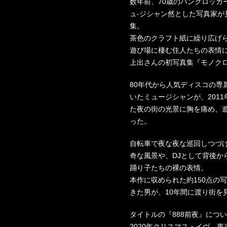
数年前、70歳のパンクロッカ
ュ-ジシャン然とした写真家
集。
茶色のクラフト紙に繰り広げ
遊び場に棲む住人たちの表情
上出さんの初写真集『モノク
80年代から人気ディスコの専
いたミュージシャンが、201
た夜の街の光景に胸を痛め、
った。
自転車で夜な夜な巡回しつづ
奇な風景や、DJとして背後か
踊り子たちの裸の表情。
本作に収められた約150点の
きた男が、10年間に渡り街を
タイトルの『888前夜』につ
2020年クリスマス・イヴ、