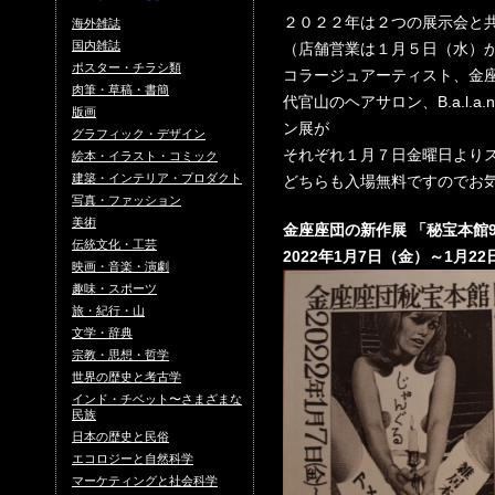
２０２２年は２つの展示会と
海外雑誌
国内雑誌
（店舗営業は１月５日（水）
ポスター・チラシ類
コラージュアーティスト、金
肉筆・草稿・書簡
代官山のヘアサロン、B.a.l.a.
版画
ン展が
グラフィック・デザイン
それぞれ１月７日金曜日より
絵本・イラスト・コミック
建築・インテリア・プロダクト
どちらも入場無料ですのでお
写真・ファッション
美術
金座座団の新作展 「秘宝本館
伝統文化・工芸
2022年1月7日（金）～1月22日（
映画・音楽・演劇
趣味・スポーツ
旅・紀行・山
文学・辞典
宗教・思想・哲学
世界の歴史と考古学
インド・チベット〜さまざまな
民族
日本の歴史と民俗
エコロジーと自然科学
マーケティングと社会科学