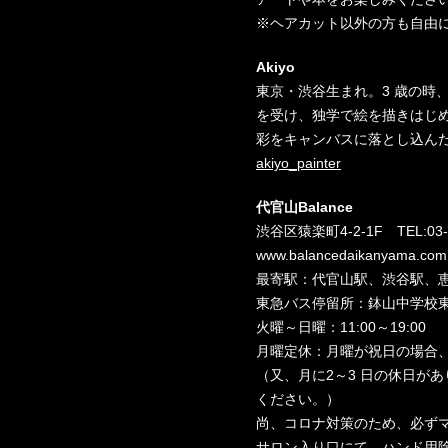
※ヘアカット以外の方も自由
Akiyo
東京・渋谷生まれ。3 歳の時
を受け、独学で絵を描きはじ
彩をキャンバスに落とし込ん
akiyo_painter
代官山Balance
渋谷区猿楽町4-2-1F TEL:03-5
www.balancedaikanyama.com
最寄駅：代官山駅、渋谷駅、
東急バス停留所：鉢山中学校
火曜～日曜：11:00～19:00
月曜定休：月曜が祝日の場合
（又、月に2～3 日の休日が
ください。）
尚、コロナ対策のため、必ず
サロン入り口にて、ハンド用