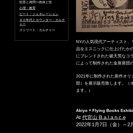
犯罪と拷問〜肉体と性
心理・教育
ビート・ジェネレーション
６０年代とカウンター・カルチ
ャー
ストリート・カルチャー
NYの人気現代アーティスト
品をエスニックに仕上げたか
にブレンドされた破天荒なコ
によって制作された金座座団
2021年に制作された新作オリ
部）を展示販売致します。（
ます。）
Akiyo × Flying Books Exhib
At
代官山
B.a.l.a.n.c.e
2022年1月7日（金）～2