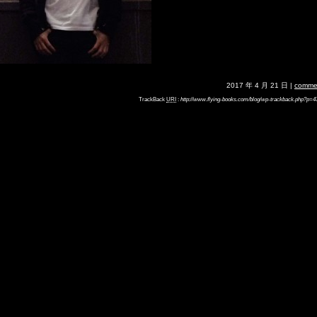
2017 年 4 月 21 日 |
comme
TrackBack
URI
:
http://www.flying-books.com/blog/wp-trackback.php?p=4