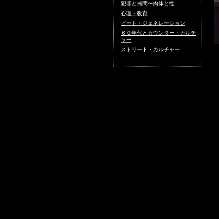
犯罪と拷問〜肉体と性
心理・教育
ビート・ジェネレーション
６０年代とカウンター・カルチ
ャー
ストリート・カルチャー