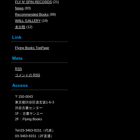
FLY N' SPIN RECORDS
(21)
News
(83)
Recommended Books
(89)
WALL GALLERY
(19)
未分類
(12)
Link
Flying Books TopPage
Meta
RSS
コメントの
RSS
Access
〒150-0043
東京都渋谷区道玄坂1-6-3
渋谷古書センター
1F：古書サンエー
2F：Flying Books
Tel:03-3463-8151（代表）
03-3463-8151（2F直通）