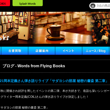
0点の商
ブログ - Words from Flying Books
/21岡本定義さん弾き語りライブ「サダヨシの部屋 秘密の書斎 第二章」
昨秋に開催され好評を博したイベントの第二弾、本が大好きで、造詣も深いシンガー
ングライター岡本定義(COIL)さんの弾き語りライブが決定しました！
「サダヨシの部屋 秘密の書斎 第二章」