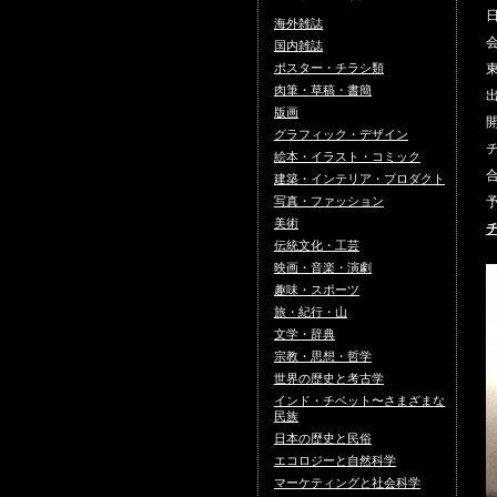
日
海外雑誌
会
国内雑誌
ポスター・チラシ類
東
肉筆・草稿・書簡
出
版画
開
グラフィック・デザイン
絵本・イラスト・コミック
建築・インテリア・プロダクト
写真・ファッション
美術
伝統文化・工芸
映画・音楽・演劇
趣味・スポーツ
旅・紀行・山
文学・辞典
宗教・思想・哲学
世界の歴史と考古学
インド・チベット〜さまざまな
民族
日本の歴史と民俗
エコロジーと自然科学
マーケティングと社会科学