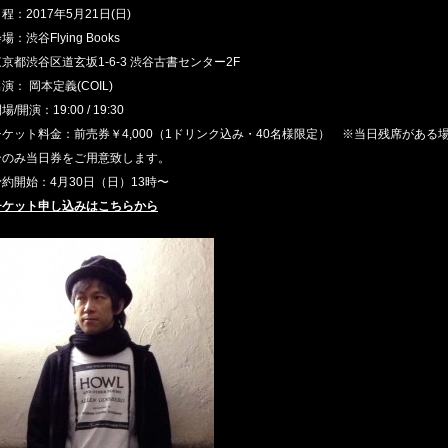
程：2017年5月21日(日)
場：渋谷Flying Books
京都渋谷区道玄坂1-6-3 渋谷古書センター2F
演： 岡本定義(COIL)
場/開演：19:00 / 19:30
チケット料金：前売券￥4,000（1ドリンク込み・40名様限定） ※当日残席がある
合のみ当日券をご用意致します。
予約開始：4月30日（日）13時〜
チケット申し込みはこちらから