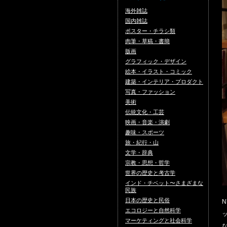
海外雑誌
国内雑誌
ポスター・チラシ類
肉筆・草稿・書簡
版画
グラフィック・デザイン
絵本・イラスト・コミック
建築・インテリア・プロダクト
写真・ファッション
美術
伝統文化・工芸
映画・音楽・演劇
趣味・スポーツ
旅・紀行・山
文学・辞典
宗教・思想・哲学
世界の歴史と考古学
インド・チベット〜さまざまな
民族
日本の歴史と民俗
エコロジーと自然科学
マーケティングと社会科学