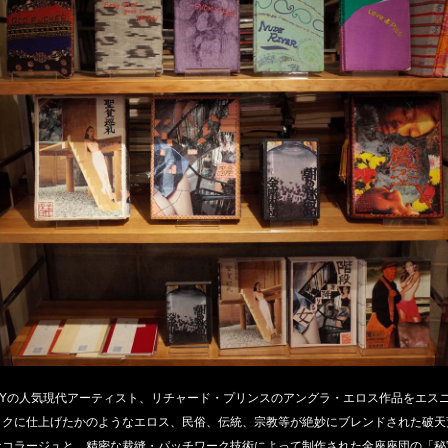
NYの人気現代アーティスト、リチャード・プリンスのアングラ・エロス作品をエス
ックに仕上げたかのようなエロス、民俗、伝統、宗教等が絶妙にブレンドされた破天
なコラージュと、精密な裁縫・パッチワーク技術によって制作された金座座団の「秘