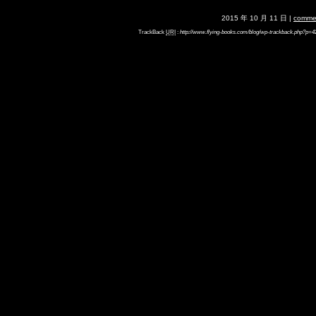
2015 年 10 月 11 日 |
comme
TrackBack
URI
:
http://www.flying-books.com/blog/wp-trackback.php?p=4