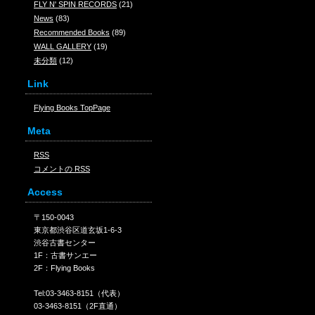
FLY N' SPIN RECORDS
(21)
News
(83)
Recommended Books
(89)
WALL GALLERY
(19)
未分類
(12)
Link
Flying Books TopPage
Meta
RSS
コメントの
RSS
Access
〒150-0043
東京都渋谷区道玄坂1-6-3
渋谷古書センター
1F：古書サンエー
2F：Flying Books
Tel:03-3463-8151（代表）
03-3463-8151（2F直通）