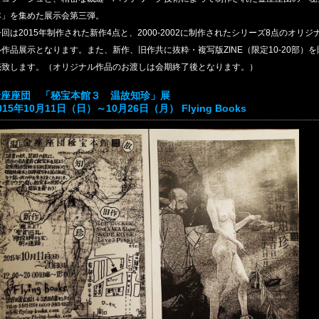
本」を集めた展示会第三弾。
今回は2015年制作された新作4点と、2000-2002に制作されたシリーズ8点のオリジ
ル作品展示となります。また、新作、旧作共に抜粋・複写版ZINE（限定10-20部）を
売致します。（オリジナル作品のお渡しは会期終了後となります。）
金座座団 「秘宝本館３ 温故知珍」展
015年10月11日（日）～10月26日（月） Flying Books