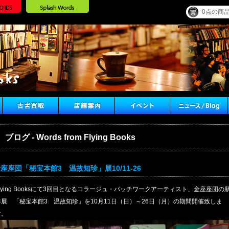
0点の商
ブログ - Words from Flying Books
座座団「秘宝本館3 温故知珍」展10/11-26
Flying Booksにて3回目となるコラージュ・パッチワークアーティスト、金座座団の
作展 「秘宝本館3 温故知珍」を10月11日（日）～26日（月）の期間開催致しま
す。