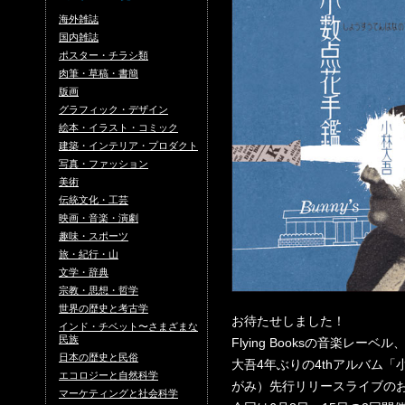
海外雑誌
国内雑誌
ポスター・チラシ類
肉筆・草稿・書簡
版画
グラフィック・デザイン
絵本・イラスト・コミック
建築・インテリア・プロダクト
写真・ファッション
美術
伝統文化・工芸
映画・音楽・演劇
趣味・スポーツ
旅・紀行・山
文学・辞典
宗教・思想・哲学
世界の歴史と考古学
お待たせしました！
インド・チベット〜さまざまな
民族
Flying Booksの音楽レーベル
日本の歴史と民俗
大吾4年ぶりの4thアルバム
エコロジーと自然科学
がみ）先行リリースライブの
マーケティングと社会科学