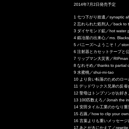
2014年7月2日発売予定
1 七つ下がり拾遺／synaptic ah
2 忘れられた処刑人／back to the
3 ダイヤモンド鉱／hot water pr
4 鍛冶屋の出来心／ms. Blacksmi
5 バニーズへようこそ！／storm in
6 注射器とカセットテープと公魚釣り／po
7 リップマン大災害／RIPman di
8 なれそめ／thanks to partial d
9 水蜜桃／shui-mi-tao
10 より良い転落のためのロール・モデル
11 デッドワックス兄弟の反省会／it’s 
12 聖母はトンプソンがお好き／fu
13 100匹数えろ／Jonah the in
14 安田タイル工業のかなり重要な会議（抜
15 石蕗／how to clip your own 
16 言葉よりも重いメッセージについて少
17 あとがきにかえて／rewrite m