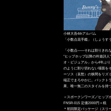
小林大吾4thアルバム
「小数点花手鑑」（しょうす
「小数点——それは割りきれ
“ヒップホップ以降の吟遊詩人
オ・ビジュアル」から4年ぶ
のように割り切れない場面を
ーソス（哀愁）の狭間をリズ
端正でまろやかに。バックト
果、唯一無二のスタイルを持
＜スポークンワーズ／ヒップ
FNSR-015 定価2000円＋税
＊初回限定パッケージ（スリー