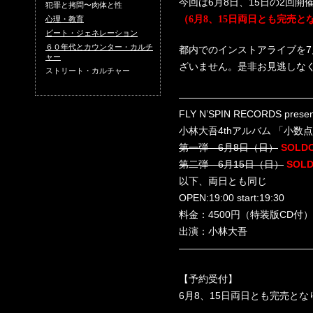
今回は6月8日、15日の2回開
犯罪と拷問〜肉体と性
（6月8、15日両日とも完売
心理・教育
ビート・ジェネレーション
６０年代とカウンター・カルチ
都内でのインストアライブを
ャー
ざいません。是非お見逃しな
ストリート・カルチャー
―――――――――――――
FLY N’SPIN RECORDS presen
小林大吾4thアルバム 「小
第一弾 6月8日（日）
SOLD
第二弾 6月15日（日）
SOL
以下、両日とも同じ
OPEN:19:00 start:19:30
料金：4500円（特装版CD付
出演：小林大吾
―――――――――――――
【予約受付】
6月8、15日両日とも完売と