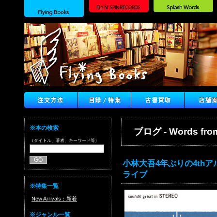
※本の検索
ブログ - Words from
（タイトル、著者、キーワード等）
小林大吾4年ぶりの4th
ライブ
※特集一覧
New Arrivals：新着
※ジャンル一覧