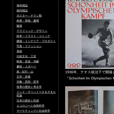
海外雑誌
国内雑誌
ポスター・チラシ類
肉筆・草稿・書簡
版画
グラフィック・デザイン
絵本・イラスト・コミック
建築・インテリア・プロダクト
写真・ファッション
美術
伝統文化・工芸
映画・音楽・演劇
趣味・スポーツ
旅・紀行・山
1936年、ナチス統治下で開
文学・辞典
『Schonheit Im Olympis
宗教・思想・哲学
世界の歴史と考古学
インド・チベット〜さまざまな
民族
日本の歴史と民俗
エコロジーと自然科学
マーケティングと社会科学