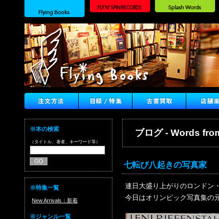
※本の検索
ブログ - Words from
（タイトル、著者、キーワード等）
七転び八起きの写真家
連日大盛り上がりのロンドン
※特集一覧
今日はオリンピック写真集の
New Arrivals：新着
※ジャンル一覧