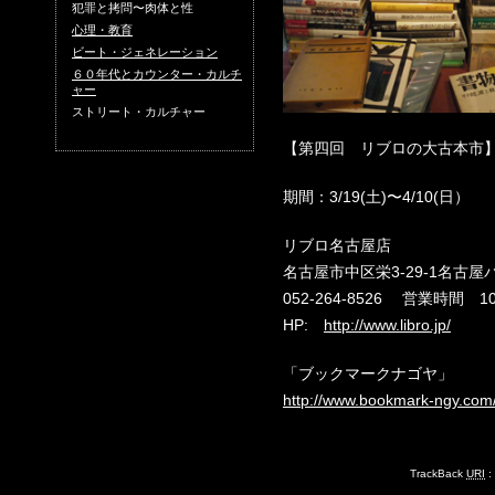
犯罪と拷問〜肉体と性
心理・教育
ビート・ジェネレーション
６０年代とカウンター・カルチ
ャー
ストリート・カルチャー
【第四回 リブロの大古本市
期間：3/19(土)〜4/10(日）
リブロ名古屋店
名古屋市中区栄3-29-1名古屋
052-264-8526 営業時間 
HP:
http://www.libro.jp/
「ブックマークナゴヤ」
http://www.bookmark-ngy.com
TrackBack
URI
: