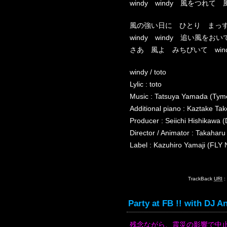
windy windy 風をつれて
風の強い日に ひとり まっ
windy windy 追い風を
さあ 風よ みちびいて wind
windy / toto
Lylic : toto
Music : Tatsuya Yamada (Tym
Additional piano : Kaztake Ta
Producer : Seiichi Hishika
Director / Animator : Takah
Label : Kazuhiro Yamaji (FLY
TrackBack
URI
:
Party at FB !! with DJ A
残念ながら、震災の影響で中