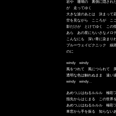
岩や 珊瑚の 裏側に隠され
が 走ってゆく
大きな波のあとは 決まって
空を見ながら こころが こ
影だけが とけてゆく この
あら あの星にちいさなメロ
こんなにも 深い青に染まり
ブルーウェイピクニック 線
のに
windy windy
風をつれて 風につられて 
透明な色は触れぬまま 遠い
windy windy…
あめつぶはねるルルル 極彩
指先からはじまる この世界
あめつぶはねるルルル 極彩
車窓から手を振る 知らない