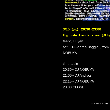
3/15（火） 20:30~23:00
Hypnotic Landscapes @Fly
fee:2,000yen
act : DJ Andrea Baggio ( from 
NOBUYA
time table
20:30~ DJ NOBUYA
21:00~ DJ Andrea
22:15~ DJ NOBUYA
23:00 CLOSE
TrackBack
URI
: