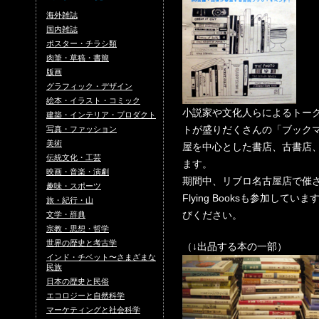
海外雑誌
国内雑誌
ポスター・チラシ類
肉筆・草稿・書簡
版画
グラフィック・デザイン
絵本・イラスト・コミック
小説家や文化人らによるトー
建築・インテリア・プロダクト
トが盛りだくさんの「ブックマーク
写真・ファッション
美術
屋を中心とした書店、古書店、
伝統文化・工芸
ます。
映画・音楽・演劇
期間中、リブロ名古屋店で催
趣味・スポーツ
Flying Booksも参加し
旅・紀行・山
びください。
文学・辞典
宗教・思想・哲学
世界の歴史と考古学
（↓出品する本の一部）
インド・チベット〜さまざまな
民族
日本の歴史と民俗
エコロジーと自然科学
マーケティングと社会科学