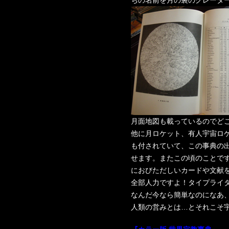
ちの名前を月の裏のクレータ
月面地図も載っているのでど
他に月ロケット、有人宇宙ロ
も付されていて、この事典の出
せます。またこの頃のことで
におびただしいカードや文献
全部人力ですよ！タイプライ
なんだ今なら簡単なのになあ
人類の営みとは…とそれこそ