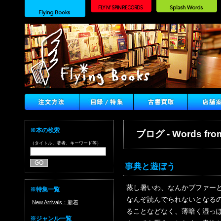
※本の検索
ブログ - Words from
（タイトル、著者、キーワード等）
事典と遊ぼう
蒸し暑いわ、なんかブファー
※特集一覧
なんぞ読んでられないとなる
New Arrivals：新着
ることなどなく、薄暗く湿っ
※ジャンル一覧