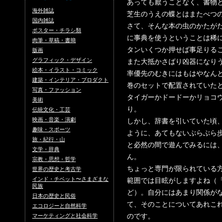
あっても厭うことなく、書物
海外雑誌
芝生のうえの蝶とはまたべつ
国内雑誌
さて、そんな本の虫のかたが
ポスター・チラシ類
に事典を使うということは稀
肉筆・草稿・書簡
タンいくつか押せば事足りる
版画
グラフィック・デザイン
また大抵かさばり凶器になり
絵本・イラスト・コミック
率優先のむきにはもはやなん
建築・インテリア・プロダクト
巻のセットで配置されていた
写真・ファッション
タイガーかドードーかリョコ
美術
り。
伝統文化・工芸
映画・音楽・演劇
しかし、辞書を引いていた頃
趣味・スポーツ
ように、あてもないぶらぶら
旅・紀行・山
と必然の間で遊んでみるには
文学・辞典
ん。
宗教・思想・哲学
ちょっと専門が限られている
世界の歴史と考古学
インド・チベット〜さまざまな
範囲では目眩がしますよね（
民族
ど）。自分にはあまり関係が
日本の歴史と民俗
て、そのことについてあれこ
エコロジーと自然科学
のです。
マーケティングと社会科学