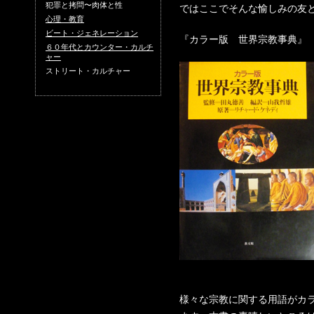
犯罪と拷問〜肉体と性
ではここでそんな愉しみの友
心理・教育
ビート・ジェネレーション
『カラー版 世界宗教事典
６０年代とカウンター・カルチ
ャー
ストリート・カルチャー
様々な宗教に関する用語がカ