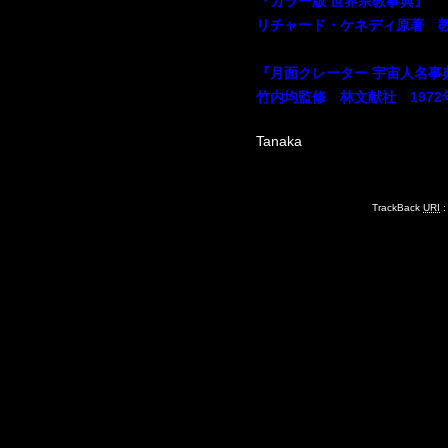
『カラー版 世界宗教事典』
リチャード・ケネディ原著 教文館
『月面クレーター 宇宙人名
竹内均監修 林文献社 1972
Tanaka
TrackBack
URI