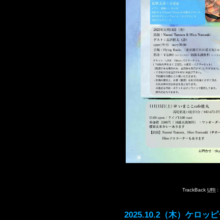
TrackBack
URI
:
2025.10.2（木）ケ