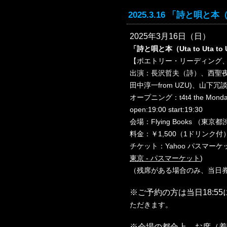
2025.3.16 「詩と唄と本（Ut
2025年3月16日（日）
「詩と唄と本（Uta to Uta to
【ポエトリー・リーディング
出演：長沢哲夫（詩）、西聖夜（唄
田中淳一from UZU)、山下冗
オープニング：t4t4 the Monda
open:19:00 start:19:30
会場：Flying Books （東京
料金：￥1,500（1ドリンク付
チケット：Yahoo パスマーケッ
東京 - パスマーケット
)
（残席がある場合のみ、当日
※ご予約の方は当日18:5
ただきます。
※会場の都合上、お席（着