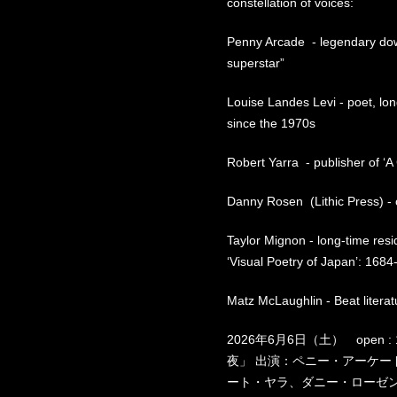
constellation of voices:
Penny Arcade - legendary do
superstar”
Louise Landes Levi - poet, lon
since the 1970s
Robert Yarra - publisher of ‘A 
Danny Rosen (Lithic Press) - c
Taylor Mignon - long-time resid
‘Visual Poetry of Japan’: 168
Matz McLaughlin - Beat literat
2026年6月6日（土） open : 1
夜」 出演：ペニー・アーケー
ート・ヤラ、ダニー・ローゼ