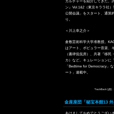
カルチャーを紹介してきた。2
ン』Vol.1&2（東京キララ社
公開会議」をスタート、通算約6
り。
＜川上幸之介＞
倉敷芸術科学大学准教授。KAGアー
はアート、ポピュラー音楽、
（書肆侃侃房）、共著『移民・
カ）など。キュレーションに「Punk! Th
「Bedtime for Democ
ート」連載中。
TrackBack
URI
:
金座座団「秘宝本館13 外人第
あけましておめでとうございま