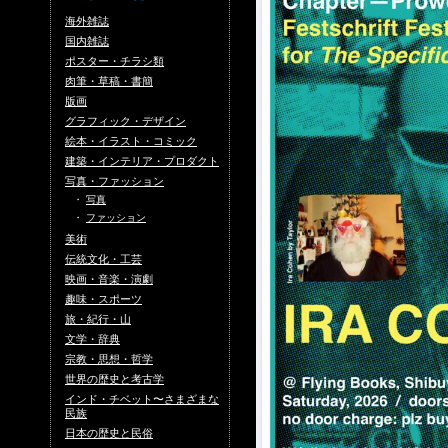
海外雑誌
国内雑誌
ポスター・チラシ類
肉筆・草稿・書簡
版画
グラフィック・デザイン
絵本・イラスト・コミック
建築・インテリア・プロダクト
写真・ファッション
・
写真
・
ファッション
美術
伝統文化・工芸
映画・音楽・演劇
趣味・スポーツ
旅・紀行・山
文学・辞典
宗教・思想・哲学
世界の歴史と考古学
インド・チベット〜さまざまな
民族
日本の歴史と民俗