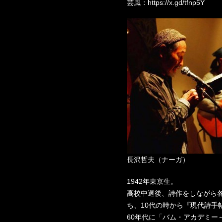
芸風：https://x.gd/tfnp5Y
長沢哲夫（ナーガ）
1942年東京生。
高校中退後、詩作をしながら
ち、10代の時から『現代詩手
60年代に「バム・アカデミー