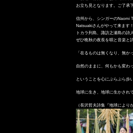
お立ち見となります。ご了承
信州から、シンガーのNaomi T
Natsuakiさんがやって来ます！
トカラ列島、諏訪之瀬島の詩
ぜひ晩秋の夜長を唄と音楽と
「在るものは無くなり、無か
自然のままに、何もかも変わ
ということを心にぶらぶら歩
地球に生き、地球に生かされ
（長沢哲夫詩集『地球により