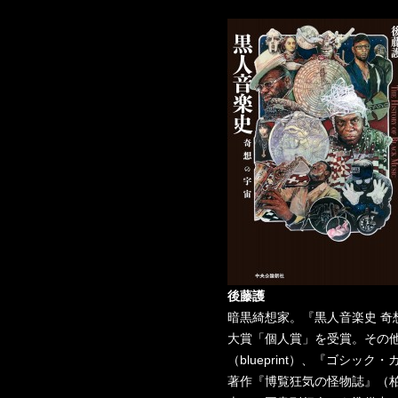
後藤護
暗黒綺想家。『黒人音楽史 奇
大賞「個人賞」を受賞。その
（blueprint）、『ゴシッ
著作『博覧狂気の怪物誌』（