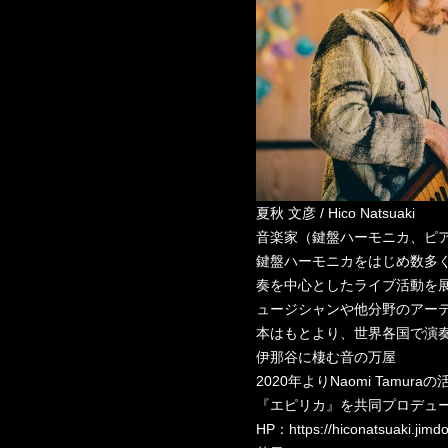
夏秋 文彦 / Hico Natsuaki
音楽家（鍵盤ハーモニカ、ピア
鍵盤ハーモニカをはじめ数多
奏を中心としたライブ活動を
ュージシャンや他分野のアー
本はもとより、世界各国で演
伊那谷に棲む音の万屋
2020年よりNaomi Tamu
『エピリカ』を共同プロデュ
HP：https://hiconatsuaki.jimd