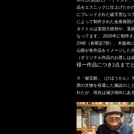
NYの人気現代アーティスト
品をエスニックに仕上げたか
にブレンドされた破天荒なコ
によって制作された金座座団の
タイトルは某国大統領や、某
なってます。 2025年に制
ZINE（各限定7部）、木版画によ
山路が各作品をイメージした
（オリジナル作品のお渡しは
様一作品につき
2
点まで
※「秘宝館」（ひほうかん） 
西の文物を収蔵した施設のこ
れたが、現在は減少傾向にあ