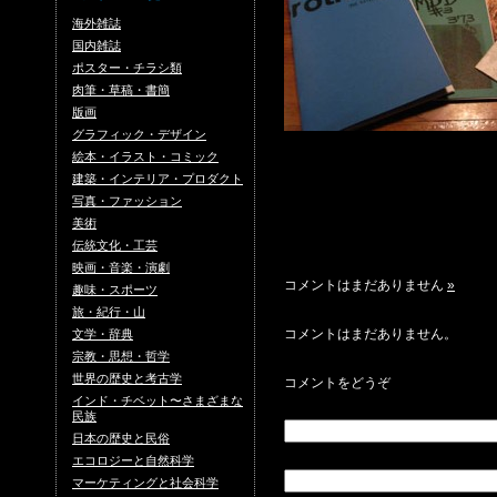
海外雑誌
国内雑誌
ポスター・チラシ類
肉筆・草稿・書簡
版画
グラフィック・デザイン
絵本・イラスト・コミック
建築・インテリア・プロダクト
写真・ファッション
美術
伝統文化・工芸
映画・音楽・演劇
コメントはまだありません
»
趣味・スポーツ
旅・紀行・山
コメントはまだありません。
文学・辞典
宗教・思想・哲学
世界の歴史と考古学
コメントをどうぞ
インド・チベット〜さまざまな
民族
日本の歴史と民俗
エコロジーと自然科学
マーケティングと社会科学